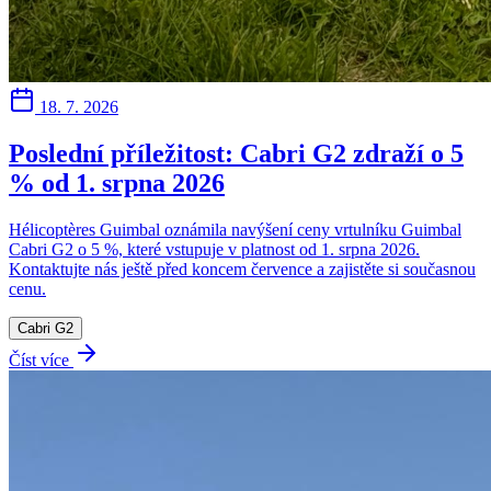
18. 7. 2026
Poslední příležitost: Cabri G2 zdraží o 5
% od 1. srpna 2026
Hélicoptères Guimbal oznámila navýšení ceny vrtulníku Guimbal
Cabri G2 o 5 %, které vstupuje v platnost od 1. srpna 2026.
Kontaktujte nás ještě před koncem července a zajistěte si současnou
cenu.
Cabri G2
Číst více