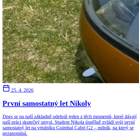
25. 4. 2026
První samostatný let Nikoly
Dnes se na naší základně odehrál jeden z těch momentů, které dávají
naší práci skutečný smysl. Student Nikola úspěšně zvládl svůj první
samostatný let na vrtulníku Guimbal Cabri G2 – milník, na který se
nezapomíná.