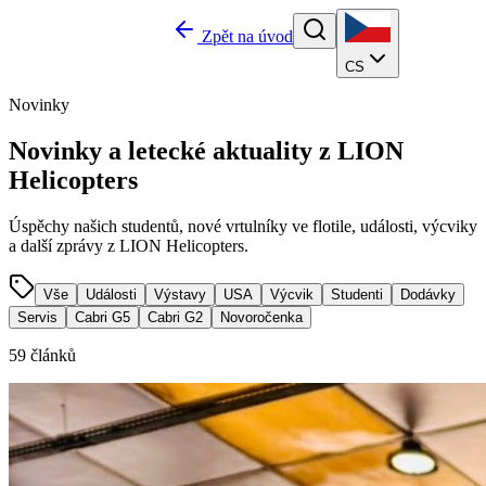
Zpět na úvod
CS
Novinky
Novinky a
letecké aktuality
z LION
Helicopters
Úspěchy našich studentů, nové vrtulníky ve flotile, události, výcviky
a další zprávy z LION Helicopters.
Vše
Události
Výstavy
USA
Výcvik
Studenti
Dodávky
Servis
Cabri G5
Cabri G2
Novoročenka
59
článků