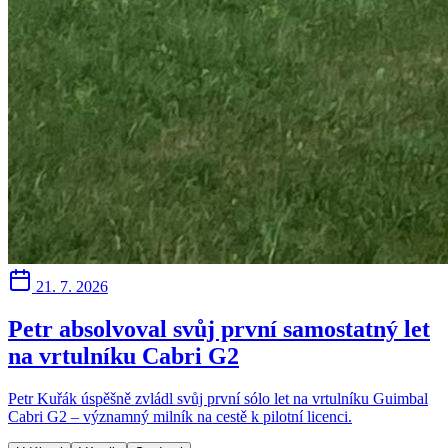
21. 7. 2026
Petr absolvoval svůj první samostatný let
na vrtulníku Cabri G2
Petr Kuřák úspěšně zvládl svůj první sólo let na vrtulníku Guimbal
Cabri G2 – významný milník na cestě k pilotní licenci.