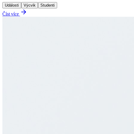
Události
Výcvik
Studenti
Číst více