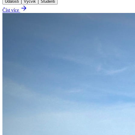
Události
Výcvik
Studenti
Číst více