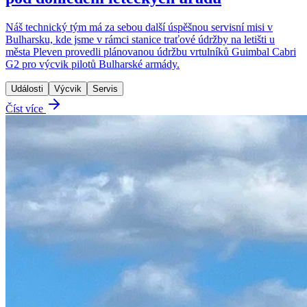
Náš technický tým má za sebou další úspěšnou servisní misi v
Bulharsku, kde jsme v rámci stanice traťové údržby na letišti u
města Pleven provedli plánovanou údržbu vrtulníků Guimbal Cabri
G2 pro výcvik pilotů Bulharské armády.
Události
Výcvik
Servis
Číst více