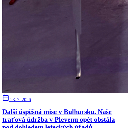
23. 7. 2026
Další úspěšná mise v Bulharsku. Naše
traťová údržba v Plevenu opět obstála
pod dohledem leteckých úřadů