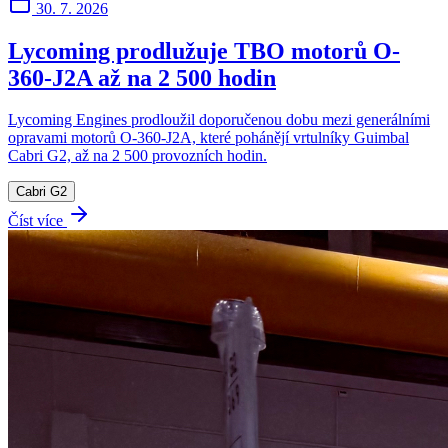
30. 7. 2026
Lycoming prodlužuje TBO motorů O-
360-J2A až na 2 500 hodin
Lycoming Engines prodloužil doporučenou dobu mezi generálními
opravami motorů O-360-J2A, které pohánějí vrtulníky Guimbal
Cabri G2, až na 2 500 provozních hodin.
Cabri G2
Číst více