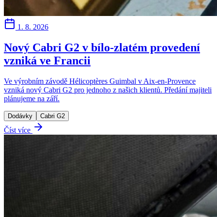
1. 8. 2026
Nový Cabri G2 v bílo-zlatém provedení
vzniká ve Francii
Ve výrobním závodě Hélicoptères Guimbal v Aix-en-Provence
vzniká nový Cabri G2 pro jednoho z našich klientů. Předání majiteli
plánujeme na září.
Dodávky
Cabri G2
Číst více