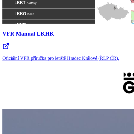
VFR Manual LKHK
Oficiální VFR příručka pro letiště Hradec Králové (ŘLP ČR).