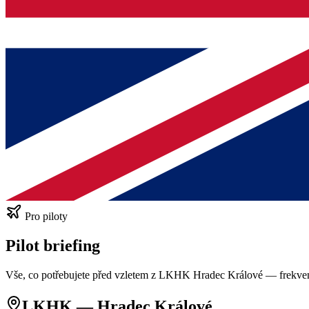
Pro piloty
Pilot briefing
Vše, co potřebujete před vzletem z LKHK Hradec Králové — frekvence
LKHK — Hradec Králové