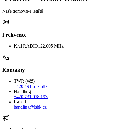
Naše domovské letiště
Frekvence
Král RADIO
122.005 MHz
Kontakty
TWR (věž)
+420 491 617 687
Handling
+420 731 658 193
E-mail
handling@lshk.cz