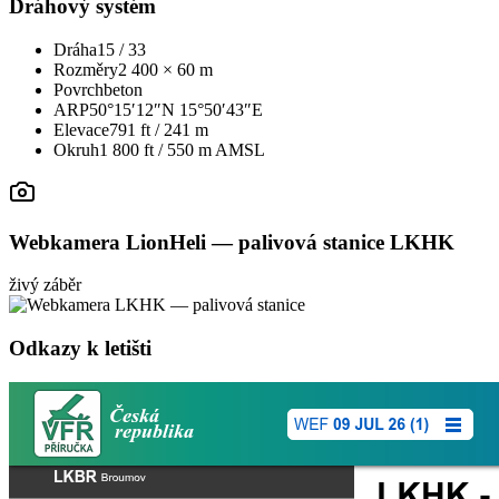
Dráhový systém
Dráha
15 / 33
Rozměry
2 400 × 60 m
Povrch
beton
ARP
50°15′12″N 15°50′43″E
Elevace
791 ft / 241 m
Okruh
1 800 ft / 550 m AMSL
Webkamera LionHeli — palivová stanice LKHK
živý záběr
Odkazy k letišti